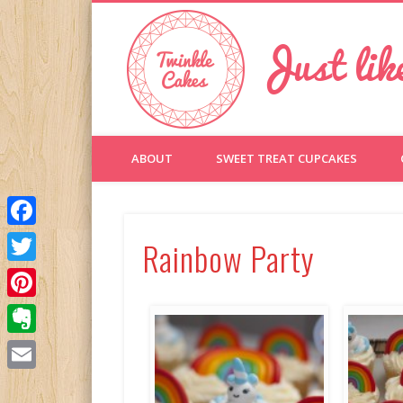
Just lik
Facebook
Twitter
Pinterest
Vimeo
Google+
ABOUT
SWEET TREAT CUPCAKES
Facebook
Rainbow Party
Twitter
Pinterest
Evernote
Email