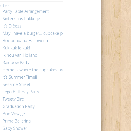
arties
Party Table Arrangement
Sinterklaas Pakketje
It’s Djèèzz
May I have a burger… cupcake please ?
Booouuuaaa Halloween
Kuk kuk le kuk!
Ik hou van Holland
Rainbow Party
Home is where the cupcakes are!
It’s Summer Time!!
Sesame Street
Lego Birthday Party
Tweety Bird
Graduation Party
Bon Voyage
Prima Ballerina
Baby Shower