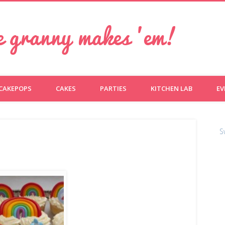
e granny makes 'em!
CAKEPOPS
CAKES
PARTIES
KITCHEN LAB
EV
S