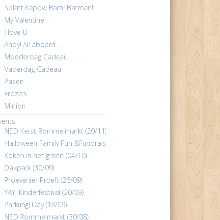
Splatt Kapow Bam! Batman!!
My Valentine
I love U
Ahoy! All aboard….
Moederdag Cadeau
Vaderdag Cadeau
Pasen
Frozen
Minion
vents
NED Kerst Rommelmarkt (20/11)
Halloween Family Fun &Fundraiser (31/10)
Koken in het groen (04/10)
Dakpark (30/09)
Proevenier Proeft (26/09)
YAY! Kinderfestival (20/09)
Park(ing) Day (18/09)
NED Rommelmarkt (30/08)