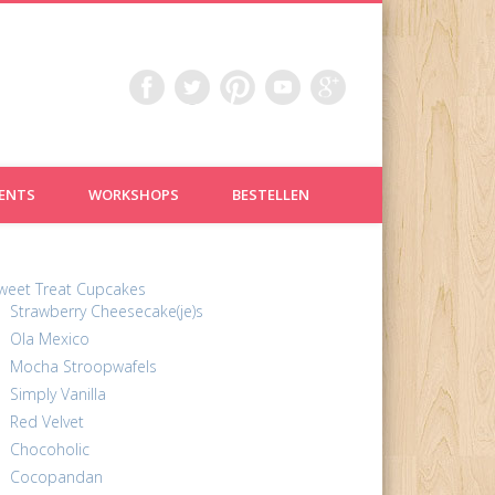
ENTS
WORKSHOPS
BESTELLEN
weet Treat Cupcakes
Strawberry Cheesecake(je)s
Ola Mexico
Mocha Stroopwafels
Simply Vanilla
Red Velvet
Chocoholic
Cocopandan