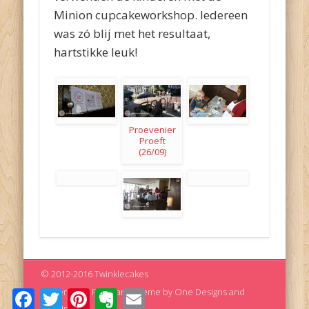
Minion cupcakeworkshop. Iedereen
was zó blij met het resultaat,
hartstikke leuk!
Proevenier
Proeft
(26/09)
© 2012-2016 Twinklecakes
Powered by
Pinboard Theme
by
One Designs
and
Facebook
Twitter
Pinterest
Evernote
Email