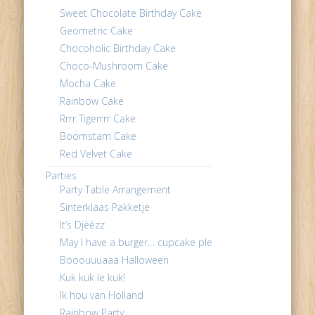
Sweet Chocolate Birthday Cake
Geometric Cake
Chocoholic Birthday Cake
Choco-Mushroom Cake
Mocha Cake
Rainbow Cake
Rrrr Tigerrrr Cake
Boomstam Cake
Red Velvet Cake
Parties
Party Table Arrangement
Sinterklaas Pakketje
It’s Djèèzz
May I have a burger… cupcake please ?
Booouuuaaa Halloween
Kuk kuk le kuk!
Ik hou van Holland
Rainbow Party