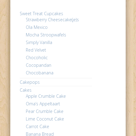
Sweet Treat Cupcakes
Strawberry Cheesecake(je)s
Ola Mexico
Mocha Stroopwafels
Simply Vanilla
Red Velvet
Chocoholic
Cocopandan
Chocobanana
Cakepops
Cakes
Apple Crumble Cake
Oma’s Appeltaart
Pear Crumble Cake
Lime Coconut Cake
Carrot Cake
Banana Bread